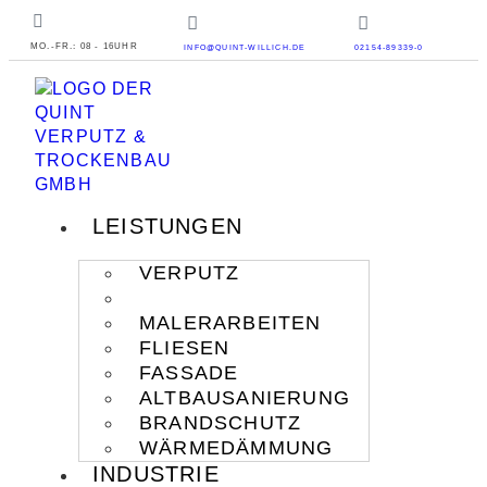
MO.-FR.: 08 - 16UHR
INFO@QUINT-WILLICH.DE
02154-89339-0
LEISTUNGEN
VERPUTZ
TROCKENBAU
MALERARBEITEN
FLIESEN
FASSADE
ALTBAUSANIERUNG
BRANDSCHUTZ
WÄRMEDÄMMUNG
INDUSTRIE