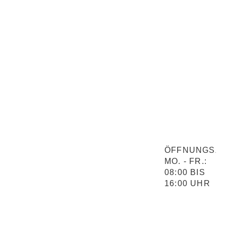
BEIM AUFRUF UNSERER WEBSITE
WERDEN AUTOMATISCH INFORMATIONEN
DURCH DEN BROWSER AN UNSEREN
SERVER ÜBERMITTELT. DAZU GEHÖREN
INSBESONDERE:
IP-ADRESSE
DATUM UND UHRZEIT DES ZUGRIFFS
AUFGERUFENE SEITE
BROWSERTYP UND
BROWSERVERSION
BETRIEBSSYSTEM
ÖFFNUNGSZE
MO. - FR.:
REFERRER-URL
08:00 BIS
16:00 UHR
DIE VERARBEITUNG ERFOLGT ZUR
GEWÄHRLEISTUNG DER SICHERHEIT
UND STABILITÄT DER WEBSITE.
RECHTSGRUNDLAGE:
ART. 6 ABS. 1 LIT. F