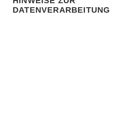
HINWEISE ZUR
DATENVERARBEITUNG
WIR VERARBEITEN
PERSONENBEZOGENE DATEN UNSERER
BESUCHER GRUNDSÄTZLICH NUR,
SOWEIT DIES ZUR BEREITSTELLUNG
EINER FUNKTIONSFÄHIGEN WEBSITE
SOWIE UNSERER INHALTE UND
LEISTUNGEN ERFORDERLICH IST. DIE
VERARBEITUNG ERFOLGT AUF
GRUNDLAGE DER DSGVO UND DES
TELEKOMMUNIKATION-DIGITALE-
DIENSTE-DATENSCHUTZ-GESETZES
(TDDDG).
3. HOSTING UND
SERVER-LOGFILES