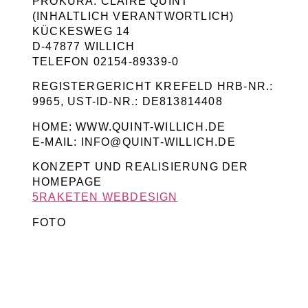
PROKURA: CLAIRE QUINT
(INHALTLICH VERANTWORTLICH)
KÜCKESWEG 14
D-47877 WILLICH
TELEFON 02154-89339-0
REGISTERGERICHT KREFELD HRB-NR.:
9965, UST-ID-NR.: DE813814408
HOME: WWW.QUINT-WILLICH.DE
E-MAIL: INFO@QUINT-WILLICH.DE
KONZEPT UND REALISIERUNG DER
HOMEPAGE
5RAKETEN WEBDESIGN
FOTO
YVONNE MOOK
TEXTE, SEO & GEO
STEFAN SCHÜTZ
STEFANSCHUETZ.COM